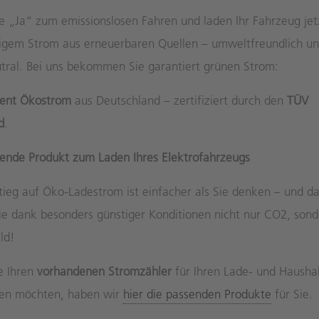
e „Ja“ zum emissionslosen Fahren und laden Ihr Fahrzeug jet
igem Strom aus erneuerbaren Quellen – umweltfreundlich u
tral. Bei uns bekommen Sie garantiert grünen Strom:
zent Ökostrom
aus Deutschland – zertifiziert durch den
TÜV
d
.
ende Produkt zum Laden Ihres Elektrofahrzeugs
ieg auf Öko-Ladestrom ist einfacher als Sie denken – und d
ie dank besonders günstiger Konditionen nicht nur CO2, son
ld!
e Ihren
vorhandenen Stromzähler
für Ihren Lade- und Hausha
en möchten, haben wir
hier die passenden Produkte
für Sie.