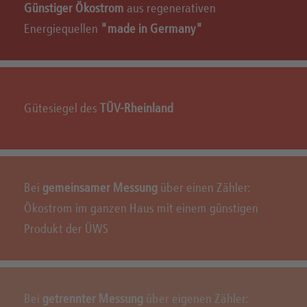
Günstiger Ökostrom
aus regenerativen
Energiequellen
"made in Germany"
Gütesiegel des
TÜV-Rheinland
Bei
gemeinsamer Messung
über einen Zähler:
Ökostrom im ganzen Haus mit einem günstigen
Produkt der ÜWS
Bei
getrennter Messung
über eigenen Zähler: