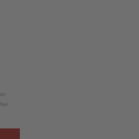
rom
hler