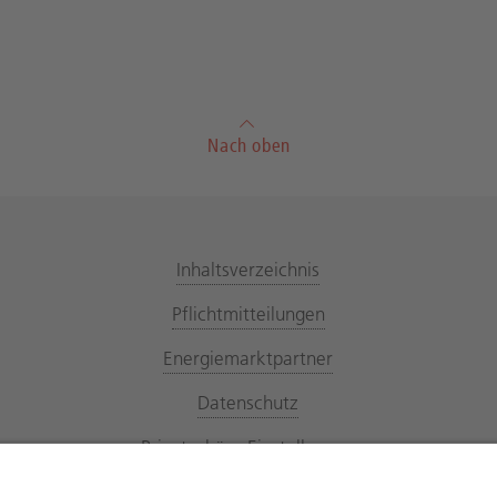
Nach oben
Inhaltsverzeichnis
Pflichtmitteilungen
Energiemarktpartner
Datenschutz
Privatsphäre Einstellungen
Bildnachweis