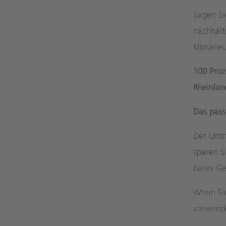
Sagen Si
nachhalt
klimaneu
100 Pro
Rheinlan
Das pass
Der Umst
sparen S
bares Ge
Wenn Si
verwend