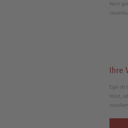
Noch gün
steuerba
Ihre 
Egal ob 
misst, o
installie