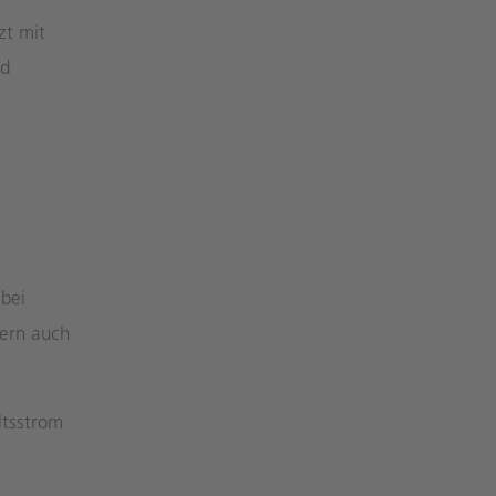
zt mit
nd
abei
dern auch
ltsstrom