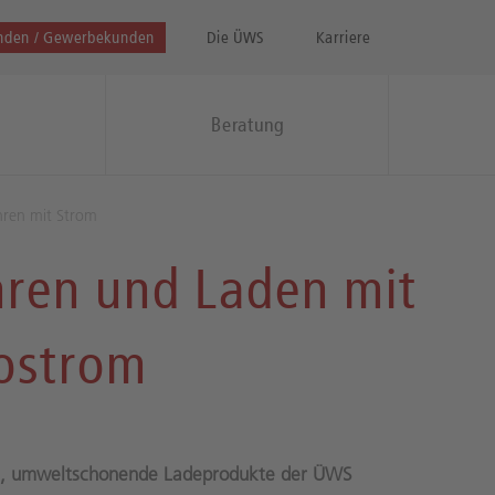
nden / Gewerbekunden
Die ÜWS
Karriere
e
Beratung
hren mit Strom
hren und Laden mit
ostrom
le, umweltschonende Ladeprodukte der ÜWS