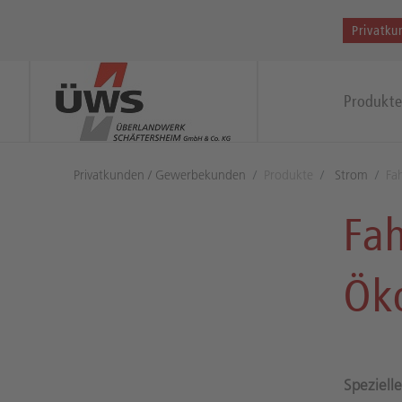
Privatku
Produkt
Privatkunden / Gewerbekunden
Produkte
Strom
Fa
Fa
Ök
Speziel